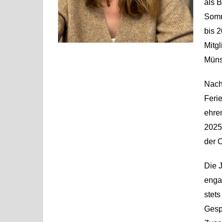
als 
Somm
bis 2
Mitg
Münst
Nach
Feri
ehre
2025
der 
Die 
enga
stets
Gesp