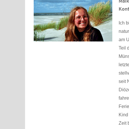
Maik
Kont
Ich b
natu
am Un
Teil
Müns
letzt
stell
seit
Diöz
fahre
Feri
Kind
Zeit