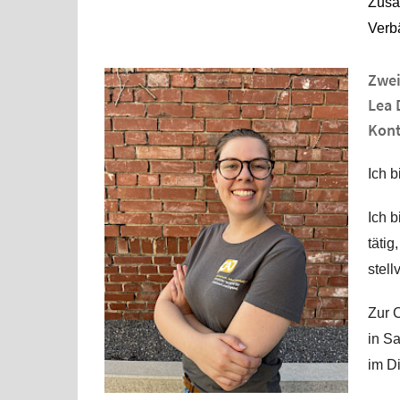
Zusa
Verb
Zwei
Lea 
Kont
Ich b
Ich b
tätig
stell
Zur 
in S
im D