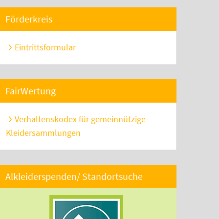
Förderkreis
Eintrittsformular
FairWertung
Verhaltenskodex für gemeinnützige
Kleidersammlungen
Alkleiderspenden/ Standortsuche