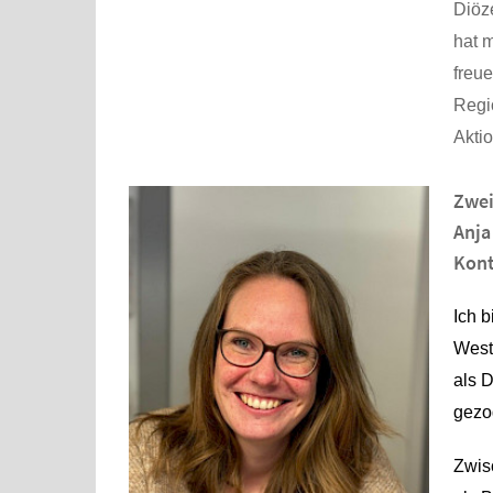
Diöz
hat m
freu
Regi
Akti
Zwei
Anja
Kont
Ich b
West
als 
gezo
Zwis