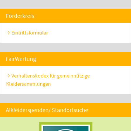
Förderkreis
Eintrittsformular
FairWertung
Verhaltenskodex für gemeinnützige
Kleidersammlungen
Alkleiderspenden/ Standortsuche